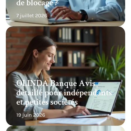
de blocage ?
7 juillet 2026
OLINDA Banque Avis
détaillé pour indépendants
et petites sociétés
19 juin 2026