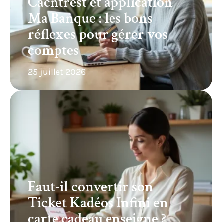
Cacntrest et application
Ma Banque : les bons
réflexes pour gérer vos
comptes
25 juillet 2026
Faut-il convertir son
Ticket Kadéos Infini en
carte cadeau enseigne ?