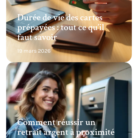
Durée de vie des cartes
prépayées : tout ce qu’il
faut savoir
19 mars 2026
Comment réussir un
retrait argent à proximité