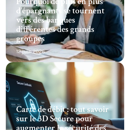
Pourquoi de plus en plus
d’épargnants se tournent
vers des banques
différentes des grands
groupes
12 juin 2026
Carte de débit : tout savoir
sur le 3D Secure pour
augmenter la sécurité des