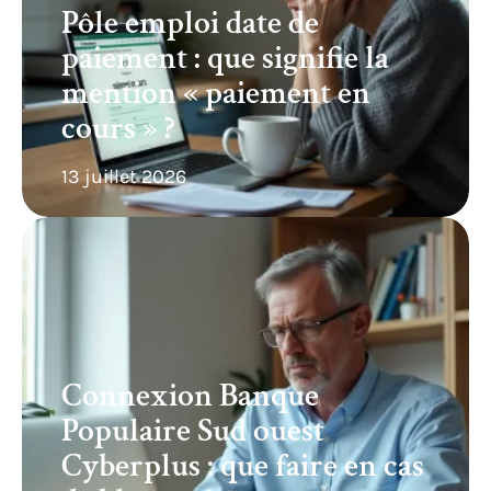
Pôle emploi date de
paiement : que signifie la
mention « paiement en
cours » ?
13 juillet 2026
Connexion Banque
Populaire Sud ouest
Cyberplus : que faire en cas