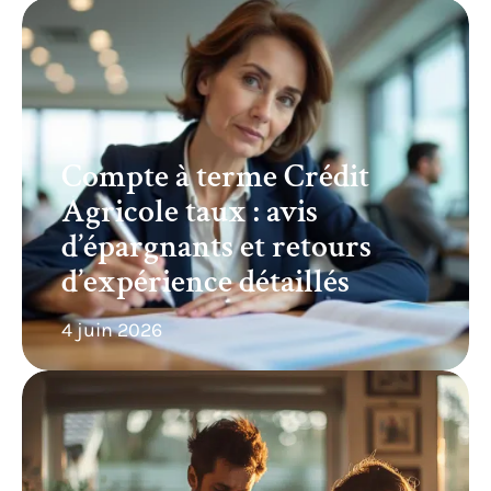
Compte à terme Crédit
Agricole taux : avis
d’épargnants et retours
d’expérience détaillés
4 juin 2026