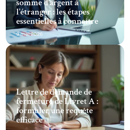
somme d’argent à
l’étranger : les étapes
essentielles à connaître
9 mai 2026
Lettre de demande de
fermeture de Livret A :
formuler une requête
efficace